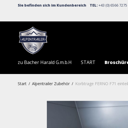
Sie befinden sich im Kundenbereich TEL:
+43 (0) 6566 727
zu Bacher Harald G.m.b.H
START
Broschür
Start
/
Alpentrailer Zubehör
/
Korbtrage FERNO F71 einteili