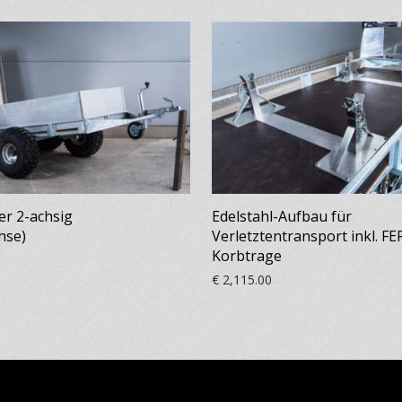
er 2-achsig
Edelstahl-Aufbau für
hse)
Verletztentransport inkl. F
Korbtrage
€
2,115.00