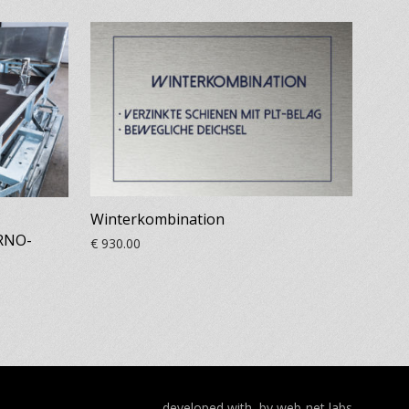
Winterkombination
ERNO-
€
930.00
developed with
by
web-net labs