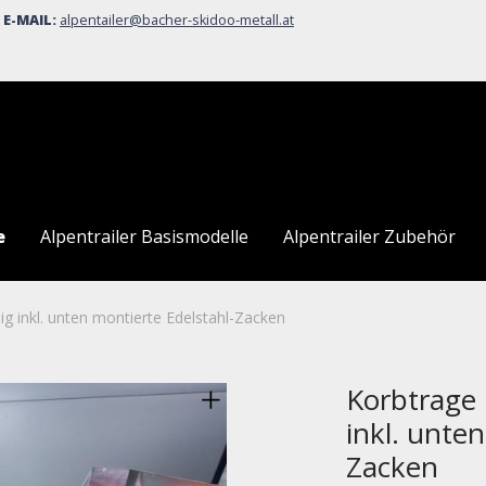
5
E-MAIL:
alpentailer@bacher-skidoo-metall.at
e
Alpentrailer Basismodelle
Alpentrailer Zubehör
g inkl. unten montierte Edelstahl-Zacken
Korbtrage 
inkl. unte
Zacken