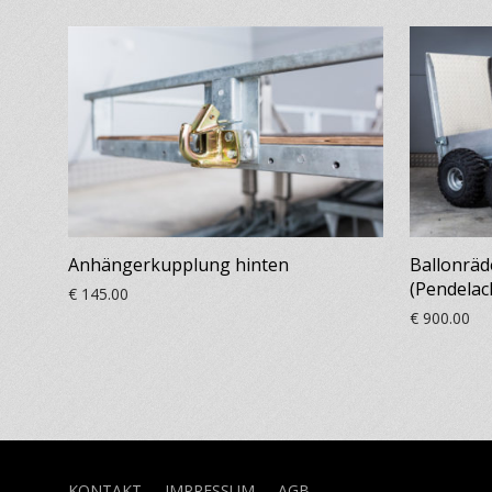
Anhängerkupplung hinten
Ballonräd
(Pendelac
€
145.00
€
900.00
KONTAKT
IMPRESSUM
AGB