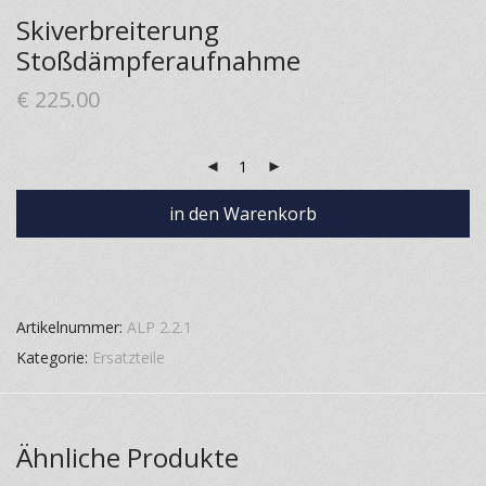
Skiverbreiterung
Stoßdämpferaufnahme
€
225.00
in den Warenkorb
Artikelnummer:
ALP 2.2.1
Kategorie:
Ersatzteile
Ähnliche Produkte